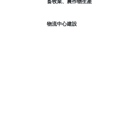
畜牧業、農作物生產
物流中心建設
一年中陽光明媚的日子
284
2