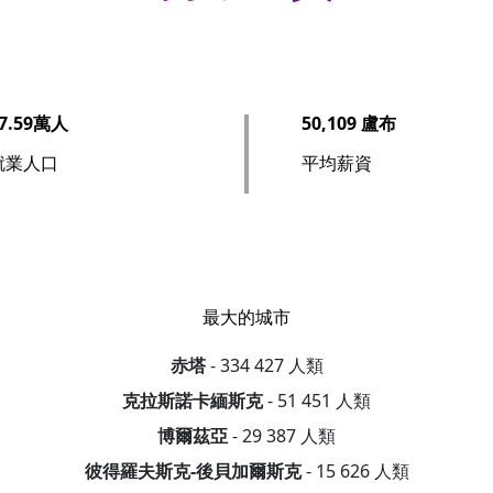
7.59萬人
50,109 盧布
就業人口
平均薪資
最大的城市
赤塔
- 334 427 人類
克拉斯諾卡緬斯克
- 51 451 人類
博爾茲亞
- 29 387 人類
彼得羅夫斯克-後貝加爾斯克
- 15 626 人類