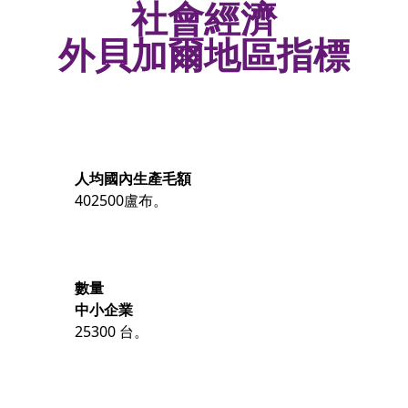
社會經濟
外貝加爾地區指標
人均國內生產毛額
402500盧布。
數量
中小企業
25300 台。