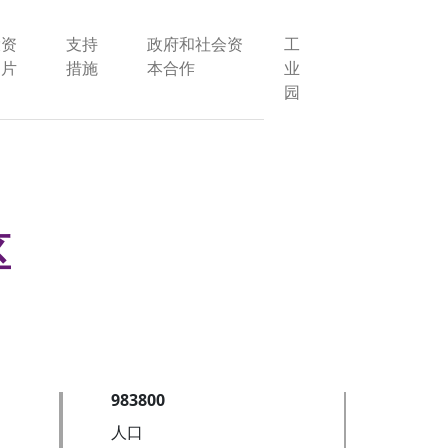
投资
支持
政府和社会资
工
图片
措施
本合作
业
园
区
983800
人口