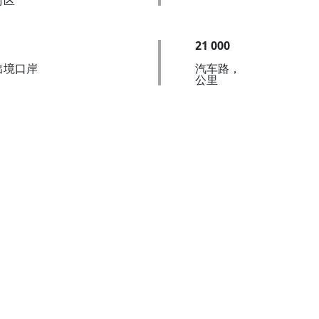
时区
21 000
出境口岸
汽车路，
公里
该地区对投资者的优势