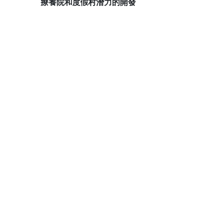
療養院和度假村潛力的開發
氣候
降水量，毫米。 年
七月平均氣溫
00 至 600
北部+13°С，南部+20.7°