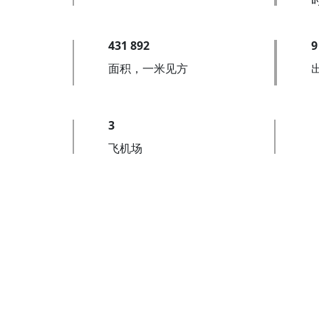
431 892
9
面积，一米见方
3
飞机场