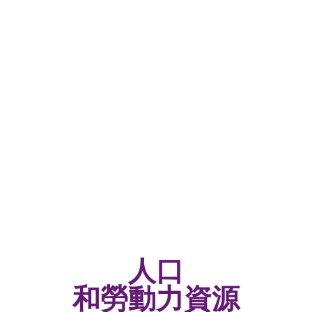
風
.5米/秒
很少。 春天和秋天很短。 夏季短暫而溫暖，前半部乾燥，後半部
克明斯基區和通戈科琴斯基區等同於遠北地區。
人口
和勞動力資源