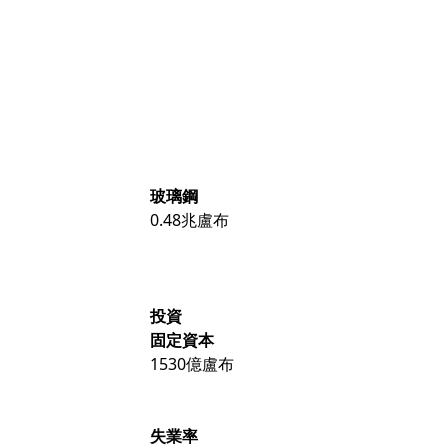
玻璃鋼
0.48兆盧布
投資
固定資本
1530億盧布
失業率